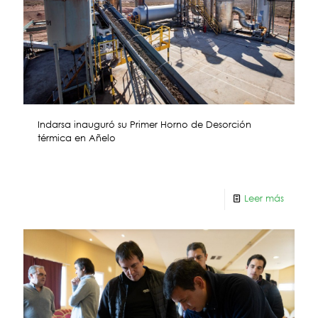
Indarsa inauguró su Primer Horno de Desorción
térmica en Añelo
Leer más